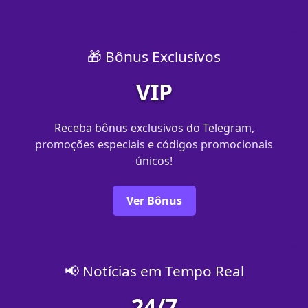
🎁 Bônus Exclusivos
VIP
Receba bônus exclusivos do Telegram,
promoções especiais e códigos promocionais
únicos!
Ver Bônus
📢 Notícias em Tempo Real
24/7