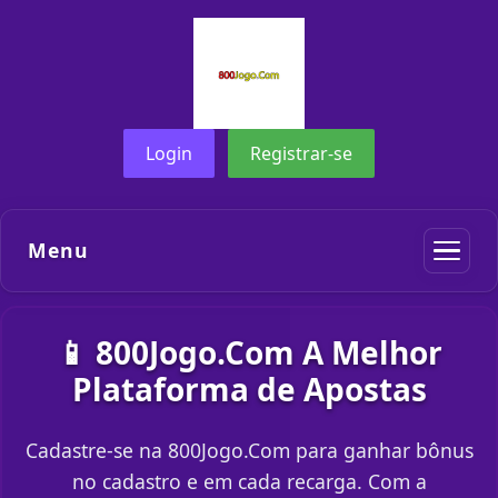
Login
Registrar-se
Menu
📱 800Jogo.Com A Melhor
Plataforma de Apostas
Cadastre-se na 800Jogo.Com para ganhar bônus
no cadastro e em cada recarga. Com a