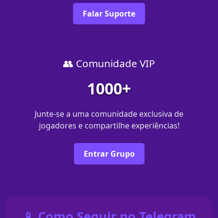
Falar Suporte
👥 Comunidade VIP
1000+
Junte-se a uma comunidade exclusiva de
jogadores e compartilhe experiências!
Entrar Grupo
📱 Como Seguir no Telegram