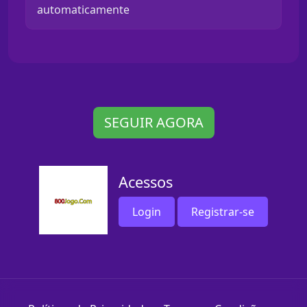
automaticamente
SEGUIR AGORA
Acessos
Login
Registrar-se