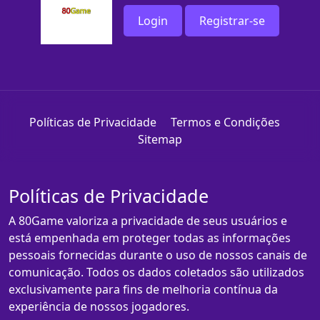
Login
Registrar-se
Políticas de Privacidade
Termos e Condições
Sitemap
Políticas de Privacidade
A 80Game valoriza a privacidade de seus usuários e
está empenhada em proteger todas as informações
pessoais fornecidas durante o uso de nossos canais de
comunicação. Todos os dados coletados são utilizados
exclusivamente para fins de melhoria contínua da
experiência de nossos jogadores.