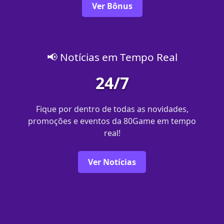
Ver Bônus
📢 Notícias em Tempo Real
24/7
Fique por dentro de todas as novidades,
promoções e eventos da 80Game em tempo
real!
Ver Notícias