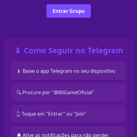
Entrar Grupo
📱 Como Seguir no Telegram
📱 Baixe o app Telegram no seu dispositivo
🔍 Procure por "@80GameOficial"
👆 Toque em "Entrar" ou "Join"
🔔 Ative as notificações para não perder