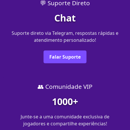
💬 Suporte Direto
Chat
Suporte direto via Telegram, respostas rápidas e
atendimento personalizado!
Falar Suporte
👥 Comunidade VIP
1000+
Junte-se a uma comunidade exclusiva de
jogadores e compartilhe experiências!