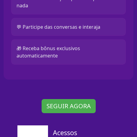
nada
💬 Participe das conversas e interaja
🎁 Receba bônus exclusivos
automaticamente
SEGUIR AGORA
Acessos