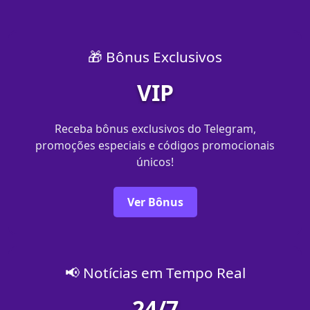
🎁 Bônus Exclusivos
VIP
Receba bônus exclusivos do Telegram,
promoções especiais e códigos promocionais
únicos!
Ver Bônus
📢 Notícias em Tempo Real
24/7