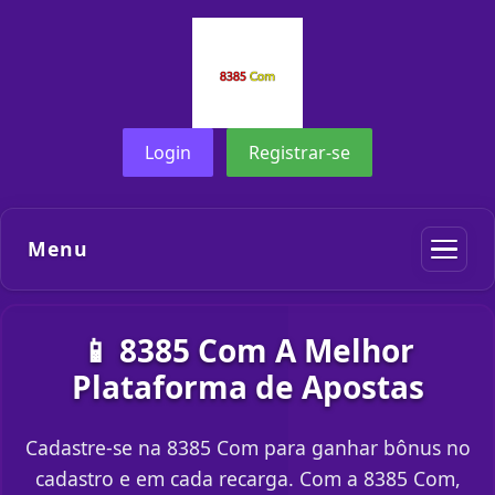
Login
Registrar-se
Menu
📱 8385 Com A Melhor
Plataforma de Apostas
Cadastre-se na 8385 Com para ganhar bônus no
cadastro e em cada recarga. Com a 8385 Com,