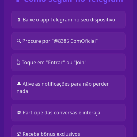
📱 Baixe o app Telegram no seu dispositivo
🔍 Procure por "@8385 ComOficial"
👆 Toque em "Entrar" ou "Join"
🔔 Ative as notificações para não perder
nada
💬 Participe das conversas e interaja
🎁 Receba bônus exclusivos