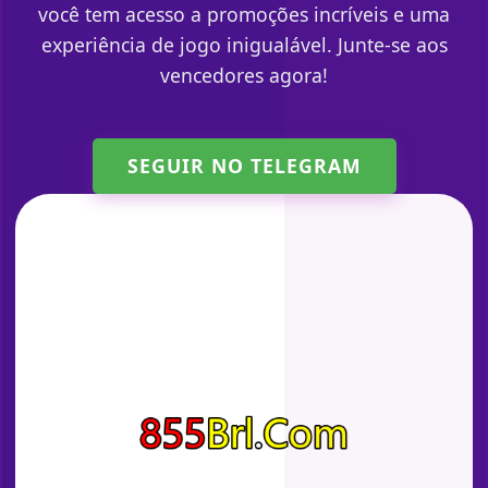
você tem acesso a promoções incríveis e uma
experiência de jogo inigualável. Junte-se aos
vencedores agora!
SEGUIR NO TELEGRAM