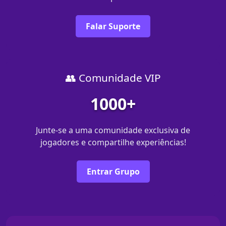
Falar Suporte
👥 Comunidade VIP
1000+
Junte-se a uma comunidade exclusiva de
jogadores e compartilhe experiências!
Entrar Grupo