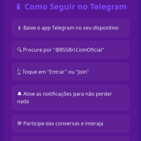
📱 Como Seguir no Telegram
📱 Baixe o app Telegram no seu dispositivo
🔍 Procure por "@855Brl.ComOficial"
👆 Toque em "Entrar" ou "Join"
🔔 Ative as notificações para não perder
nada
💬 Participe das conversas e interaja