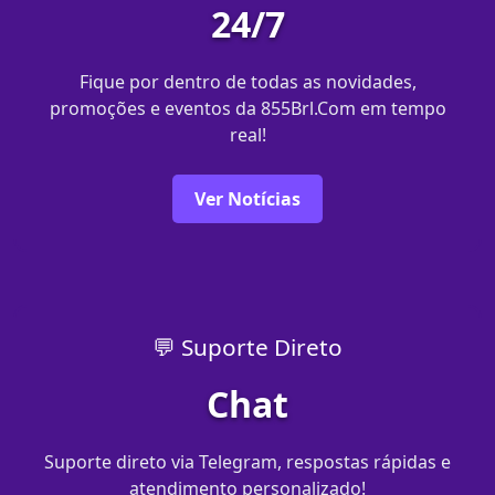
24/7
Fique por dentro de todas as novidades,
promoções e eventos da 855Brl.Com em tempo
real!
Ver Notícias
💬 Suporte Direto
Chat
Suporte direto via Telegram, respostas rápidas e
atendimento personalizado!