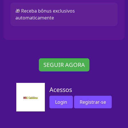
🎁 Receba bônus exclusivos
automaticamente
SEGUIR AGORA
Acessos
Login
Registrar-se