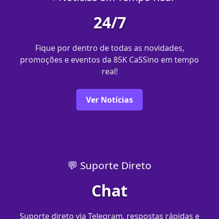
24/7
Fique por dentro de todas as novidades,
promoções e eventos da 85K CaSSino em tempo
real!
Ver Notícias
💬 Suporte Direto
Chat
Suporte direto via Telegram, respostas rápidas e