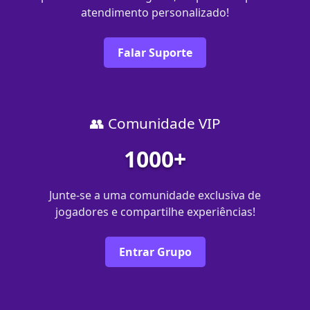
atendimento personalizado!
Falar Suporte
👥 Comunidade VIP
1000+
Junte-se a uma comunidade exclusiva de
jogadores e compartilhe experiências!
Entrar Grupo