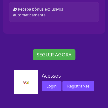
🎁 Receba bônus exclusivos
automaticamente
SEGUIR AGORA
Acessos
Login
Registrar-se