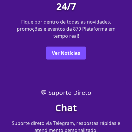
24/7
Fique por dentro de todas as novidades,
promoções e eventos da 879 Plataforma em
tempo real!
Ver Notícias
💬 Suporte Direto
Chat
Suporte direto via Telegram, respostas rápidas e
atendimento personalizado!