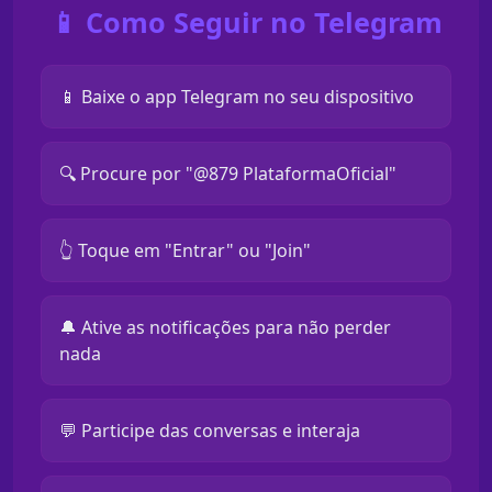
📱 Como Seguir no Telegram
📱 Baixe o app Telegram no seu dispositivo
🔍 Procure por "@879 PlataformaOficial"
👆 Toque em "Entrar" ou "Join"
🔔 Ative as notificações para não perder
nada
💬 Participe das conversas e interaja