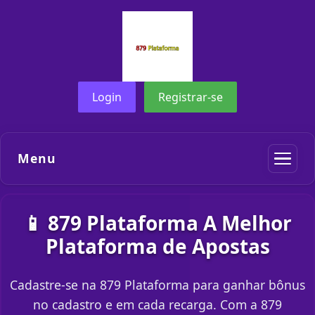
Login
Registrar-se
Menu
📱 879 Plataforma A Melhor
Plataforma de Apostas
Cadastre-se na 879 Plataforma para ganhar bônus
no cadastro e em cada recarga. Com a 879