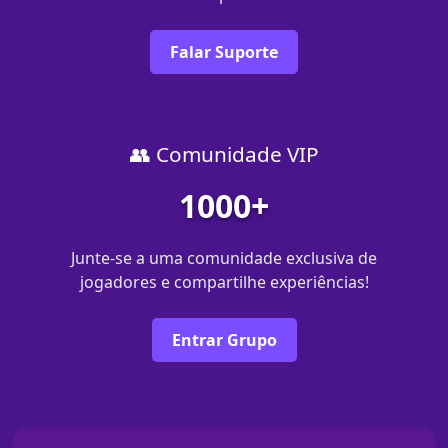
Falar Suporte
👥 Comunidade VIP
1000+
Junte-se a uma comunidade exclusiva de
jogadores e compartilhe experiências!
Entrar Grupo