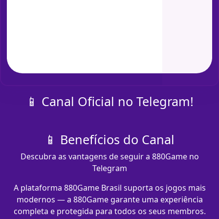
📱 Canal Oficial no Telegram!
📱 Benefícios do Canal
Descubra as vantagens de seguir a 880Game no
Telegram
A plataforma 880Game Brasil suporta os jogos mais
modernos — a 880Game garante uma experiência
completa e protegida para todos os seus membros.