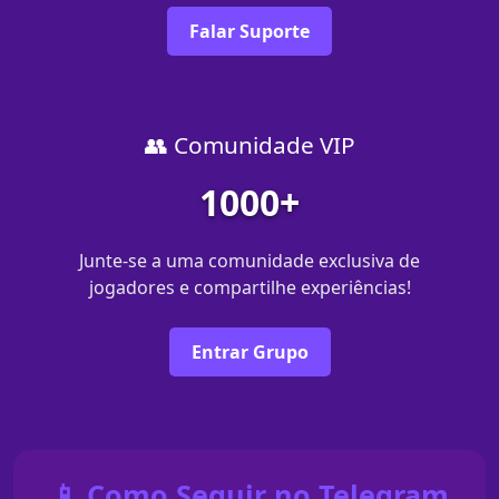
Falar Suporte
👥 Comunidade VIP
1000+
Junte-se a uma comunidade exclusiva de
jogadores e compartilhe experiências!
Entrar Grupo
📱 Como Seguir no Telegram