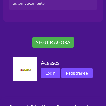
automaticamente
SEGUIR AGORA
Acessos
Login
Registrar-se