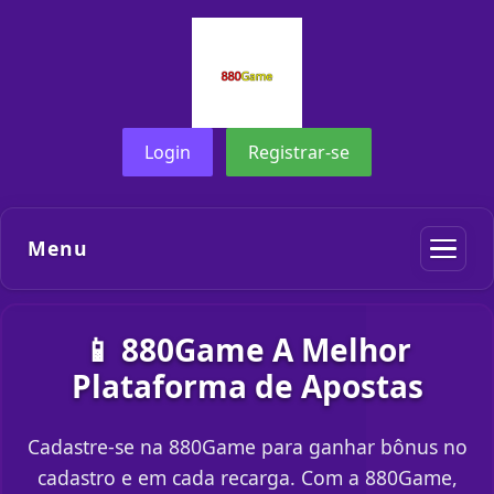
Login
Registrar-se
Menu
📱 880Game A Melhor
Plataforma de Apostas
Cadastre-se na 880Game para ganhar bônus no
cadastro e em cada recarga. Com a 880Game,