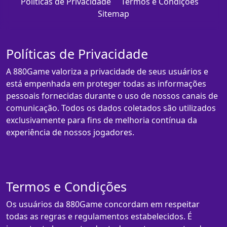
Políticas de Privacidade
Termos e Condições
Sitemap
Políticas de Privacidade
A 880Game valoriza a privacidade de seus usuários e
está empenhada em proteger todas as informações
pessoais fornecidas durante o uso de nossos canais de
comunicação. Todos os dados coletados são utilizados
exclusivamente para fins de melhoria contínua da
experiência de nossos jogadores.
Termos e Condições
Os usuários da 880Game concordam em respeitar
todas as regras e regulamentos estabelecidos. É