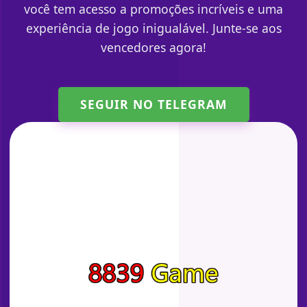
você tem acesso a promoções incríveis e uma
experiência de jogo inigualável. Junte-se aos
vencedores agora!
SEGUIR NO TELEGRAM