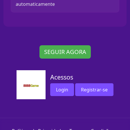
automaticamente
SEGUIR AGORA
Acessos
Login
Registrar-se