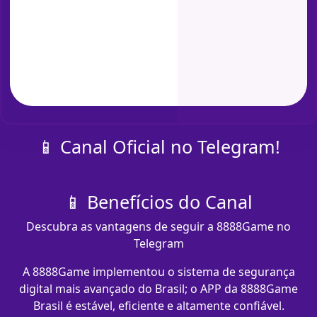
📱 Canal Oficial no Telegram!
📱 Benefícios do Canal
Descubra as vantagens de seguir a 8888Game no
Telegram
A 8888Game implementou o sistema de segurança
digital mais avançado do Brasil; o APP da 8888Game
Brasil é estável, eficiente e altamente confiável.