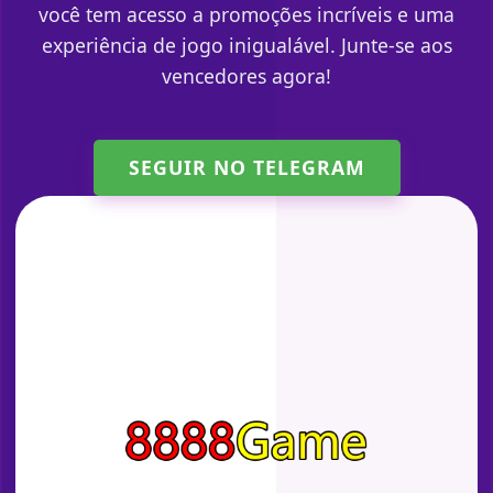
você tem acesso a promoções incríveis e uma
experiência de jogo inigualável. Junte-se aos
vencedores agora!
SEGUIR NO TELEGRAM