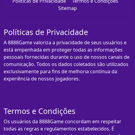
Políticas de Privacidade
Termos e Condições
Sitemap
Políticas de Privacidade
A 8888Game valoriza a privacidade de seus usuários e
está empenhada em proteger todas as informações
pessoais fornecidas durante o uso de nossos canais de
comunicação. Todos os dados coletados são utilizados
exclusivamente para fins de melhoria contínua da
experiência de nossos jogadores.
Termos e Condições
Os usuários da 8888Game concordam em respeitar
todas as regras e regulamentos estabelecidos. É