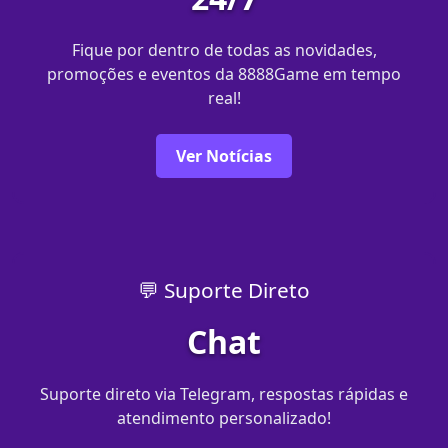
Fique por dentro de todas as novidades,
promoções e eventos da 8888Game em tempo
real!
Ver Notícias
💬 Suporte Direto
Chat
Suporte direto via Telegram, respostas rápidas e
atendimento personalizado!