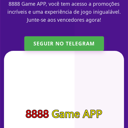
8888 Game APP, você tem acesso a promoções
incríveis e uma experiência de jogo inigualável.
Junte-se aos vencedores agora!
SEGUIR NO TELEGRAM