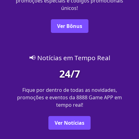
promoções especiais e códigos promocionais
únicos!
Ver Bônus
📢 Notícias em Tempo Real
24/7
Fique por dentro de todas as novidades,
promoções e eventos da 8888 Game APP em
tempo real!
Ver Notícias