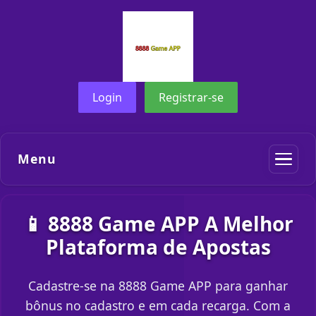
Login
Registrar-se
Menu
📱 8888 Game APP A Melhor
Plataforma de Apostas
Cadastre-se na 8888 Game APP para ganhar
bônus no cadastro e em cada recarga. Com a