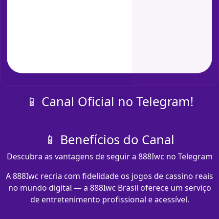
📱 Canal Oficial no Telegram!
📱 Benefícios do Canal
Descubra as vantagens de seguir a 888Iwc no Telegram
A 888Iwc recria com fidelidade os jogos de cassino reais
no mundo digital — a 888Iwc Brasil oferece um serviço
de entretenimento profissional e acessível.