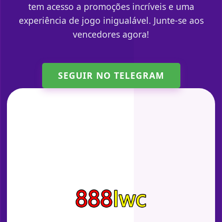
tem acesso a promoções incríveis e uma
experiência de jogo inigualável. Junte-se aos
vencedores agora!
SEGUIR NO TELEGRAM