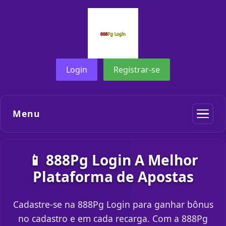
Login
Registrar-se
Menu
📱 888Pg Login A Melhor
Plataforma de Apostas
Cadastre-se na 888Pg Login para ganhar bônus
no cadastro e em cada recarga. Com a 888Pg