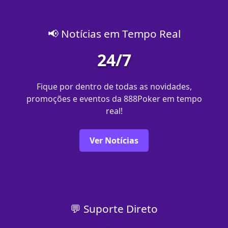
📢 Notícias em Tempo Real
24/7
Fique por dentro de todas as novidades,
promoções e eventos da 888Poker em tempo
real!
Ver Notícias
💬 Suporte Direto