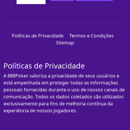
Políticas de Privacidade
Termos e Condições
Sitemap
Políticas de Privacidade
A 888Poker valoriza a privacidade de seus usuários e
está empenhada em proteger todas as informações
pessoais fornecidas durante o uso de nossos canais de
comunicação. Todos os dados coletados são utilizados
exclusivamente para fins de melhoria contínua da
experiência de nossos jogadores.