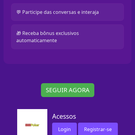
💬 Participe das conversas e interaja
🎁 Receba bônus exclusivos
automaticamente
SEGUIR AGORA
Acessos
Login
Registrar-se