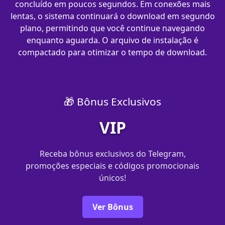
concluído em poucos segundos. Em conexões mais
lentas, o sistema continuará o download em segundo
plano, permitindo que você continue navegando
enquanto aguarda. O arquivo de instalação é
compactado para otimizar o tempo de download.
🎁 Bônus Exclusivos
VIP
Receba bônus exclusivos do Telegram,
promoções especiais e códigos promocionais
únicos!
Ver Bônus