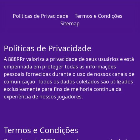
Políticas de Privacidade
Termos e Condições
Sitemap
Políticas de Privacidade
A 888RRr valoriza a privacidade de seus usuários e está
empenhada em proteger todas as informações
pessoais fornecidas durante o uso de nossos canais de
comunicação. Todos os dados coletados são utilizados
exclusivamente para fins de melhoria contínua da
experiência de nossos jogadores.
Termos e Condições