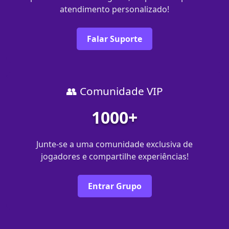
atendimento personalizado!
Falar Suporte
👥 Comunidade VIP
1000+
Junte-se a uma comunidade exclusiva de
jogadores e compartilhe experiências!
Entrar Grupo