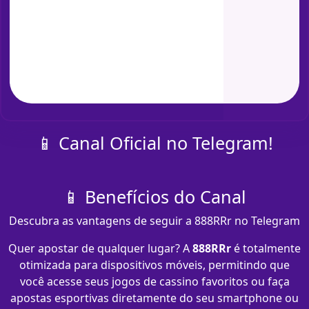
📱 Canal Oficial no Telegram!
📱 Benefícios do Canal
Descubra as vantagens de seguir a 888RRr no Telegram
Quer apostar de qualquer lugar? A
888RRr
é totalmente
otimizada para dispositivos móveis, permitindo que
você acesse seus jogos de cassino favoritos ou faça
apostas esportivas diretamente do seu smartphone ou