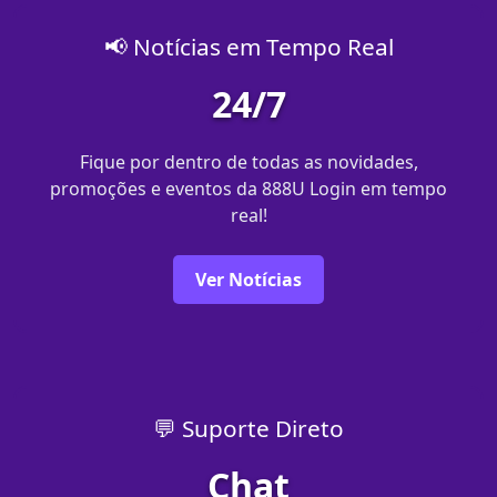
📢 Notícias em Tempo Real
24/7
Fique por dentro de todas as novidades,
promoções e eventos da 888U Login em tempo
real!
Ver Notícias
💬 Suporte Direto
Chat