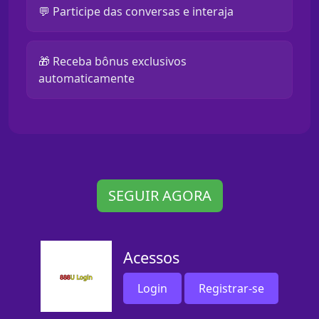
💬 Participe das conversas e interaja
🎁 Receba bônus exclusivos
automaticamente
SEGUIR AGORA
Acessos
Login
Registrar-se