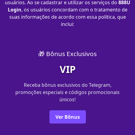
usuários. Ao se cadastrar e utilizar os serviços do
888U
Login
, os usuários concordam com o tratamento de
suas informações de acordo com essa política, que
inclui:
🎁 Bônus Exclusivos
VIP
Receba bônus exclusivos do Telegram,
promoções especiais e códigos promocionais
únicos!
Ver Bônus