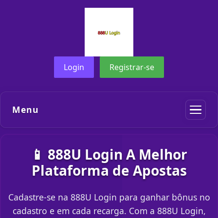
Login
Registrar-se
Menu
📱 888U Login A Melhor
Plataforma de Apostas
Cadastre-se na 888U Login para ganhar bônus no
cadastro e em cada recarga. Com a 888U Login,