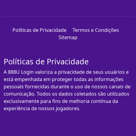
Políticas de Privacidade
Termos e Condições
Sitemap
Políticas de Privacidade
A 888U Login valoriza a privacidade de seus usuários e
está empenhada em proteger todas as informações
pessoais fornecidas durante o uso de nossos canais de
comunicação. Todos os dados coletados são utilizados
exclusivamente para fins de melhoria contínua da
experiência de nossos jogadores.