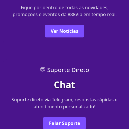
Fique por dentro de todas as novidades,
promoções e eventos da 888Vip em tempo real!
Ver Notícias
💬 Suporte Direto
Chat
Suporte direto via Telegram, respostas rápidas e
atendimento personalizado!
Falar Suporte