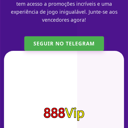
tem acesso a promoções incríveis e uma
experiência de jogo inigualável. Junte-se aos
vencedores agora!
SEGUIR NO TELEGRAM