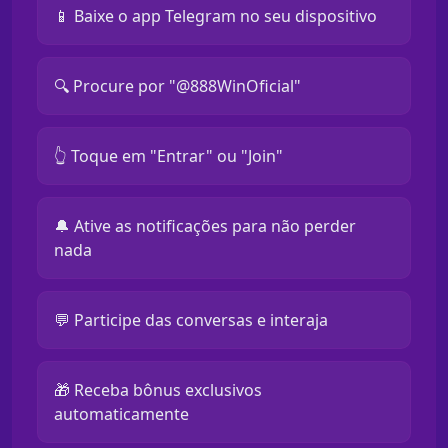
📱 Baixe o app Telegram no seu dispositivo
🔍 Procure por "@888WinOficial"
👆 Toque em "Entrar" ou "Join"
🔔 Ative as notificações para não perder
nada
💬 Participe das conversas e interaja
🎁 Receba bônus exclusivos
automaticamente