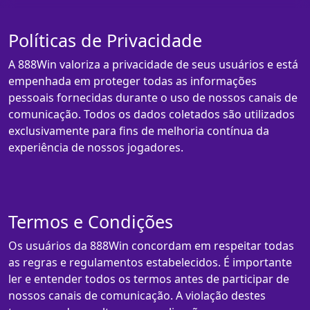
Políticas de Privacidade
A 888Win valoriza a privacidade de seus usuários e está
empenhada em proteger todas as informações
pessoais fornecidas durante o uso de nossos canais de
comunicação. Todos os dados coletados são utilizados
exclusivamente para fins de melhoria contínua da
experiência de nossos jogadores.
Termos e Condições
Os usuários da 888Win concordam em respeitar todas
as regras e regulamentos estabelecidos. É importante
ler e entender todos os termos antes de participar de
nossos canais de comunicação. A violação destes