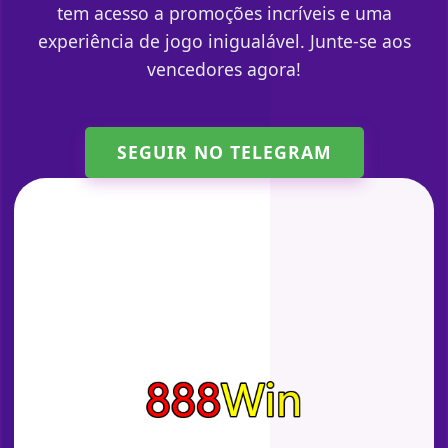
tem acesso a promoções incríveis e uma
experiência de jogo inigualável. Junte-se aos
vencedores agora!
SEGUIR NO TELEGRAM