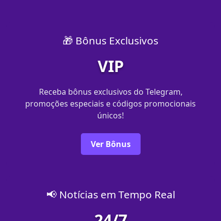
🎁 Bônus Exclusivos
VIP
Receba bônus exclusivos do Telegram,
promoções especiais e códigos promocionais
únicos!
Ver Bônus
📢 Notícias em Tempo Real
24/7