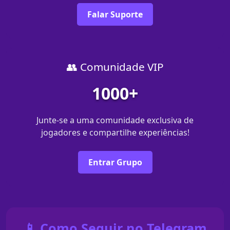
Falar Suporte
👥 Comunidade VIP
1000+
Junte-se a uma comunidade exclusiva de
jogadores e compartilhe experiências!
Entrar Grupo
📱 Como Seguir no Telegram