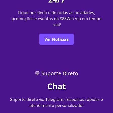
Fique por dentro de todas as novidades,
promoções e eventos da 888Win Vip em tempo
real!
Ver Notícias
💬 Suporte Direto
Chat
Suporte direto via Telegram, respostas rápidas e
atendimento personalizado!