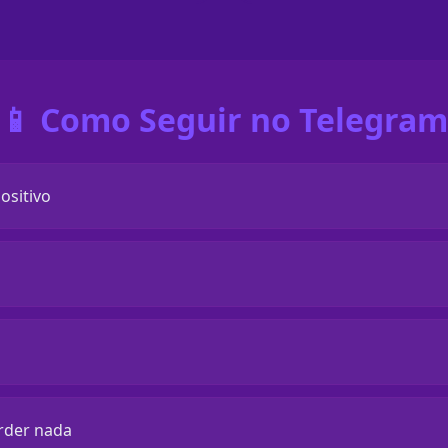
📱 Como Seguir no Telegram
ositivo
erder nada