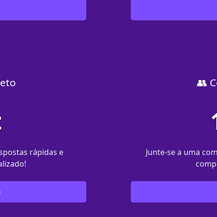
reto
👥 
t
espostas rápidas e
Junte-se a uma com
lizado!
compa
e