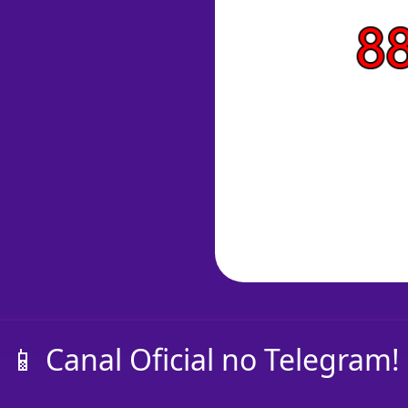
📱 Canal Oficial no Telegram!