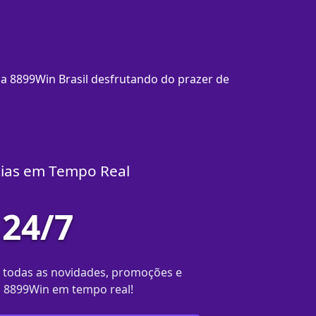
a 8899Win Brasil desfrutando do prazer de
cias em Tempo Real
24/7
e todas as novidades, promoções e
 8899Win em tempo real!