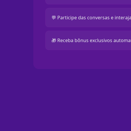
💬 Participe das conversas e interaj
🎁 Receba bônus exclusivos autom