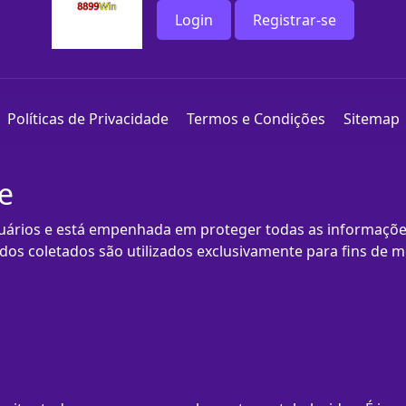
Login
Registrar-se
Políticas de Privacidade
Termos e Condições
Sitemap
de
suários e está empenhada em proteger todas as informaçõe
os coletados são utilizados exclusivamente para fins de m