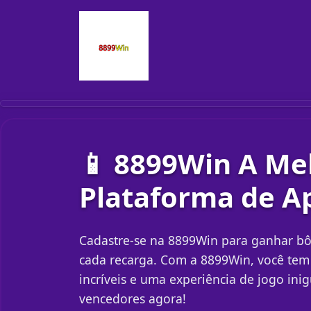
📱 8899Win A Me
Plataforma de A
Cadastre-se na 8899Win para ganhar bô
cada recarga. Com a 8899Win, você tem
incríveis e uma experiência de jogo inig
vencedores agora!