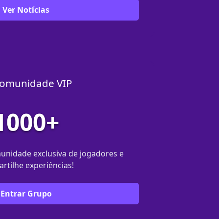
Ver Notícias
Comunidade VIP
1000+
unidade exclusiva de jogadores e
rtilhe experiências!
Entrar Grupo