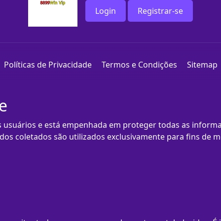
Login
Registrar-se
Políticas de Privacidade
Termos e Condições
Sitemap
de
us usuários e está empenhada em proteger todas as inform
os coletados são utilizados exclusivamente para fins de m