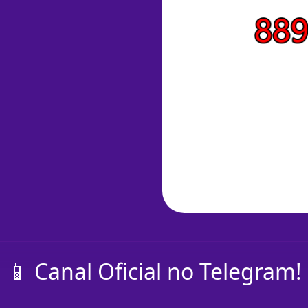
📱 Canal Oficial no Telegram!