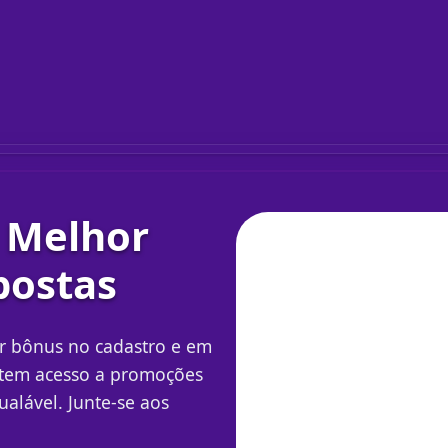
A Melhor
postas
r bônus no cadastro e em
 tem acesso a promoções
ualável. Junte-se aos