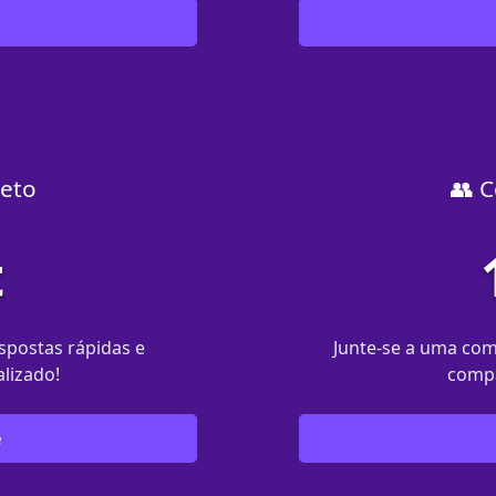
reto
👥 
t
espostas rápidas e
Junte-se a uma com
lizado!
compa
e