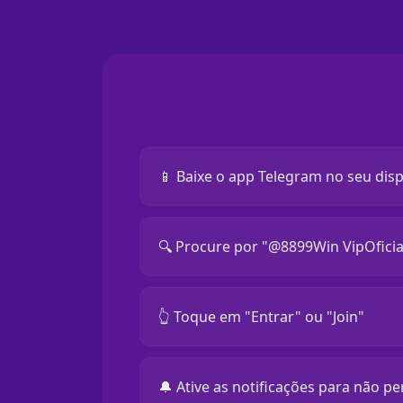
📱 Baixe o app Telegram no seu disp
🔍 Procure por "@8899Win VipOficia
👆 Toque em "Entrar" ou "Join"
🔔 Ative as notificações para não p