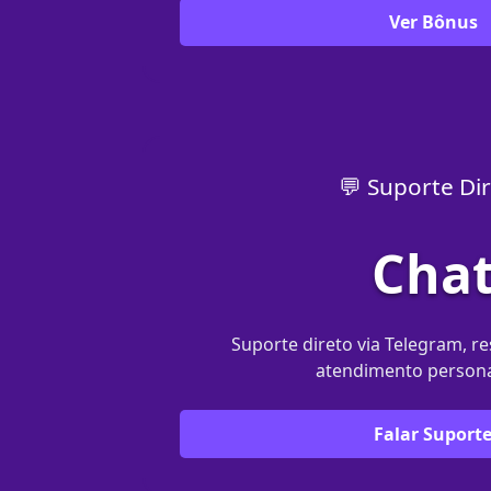
Ver Bônus
💬 Suporte Di
Cha
Suporte direto via Telegram, r
atendimento persona
Falar Suport