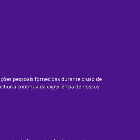
ações pessoais fornecidas durante o uso de
elhoria contínua da experiência de nossos