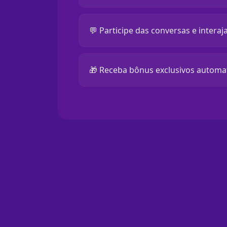
💬 Participe das conversas e interaj
🎁 Receba bônus exclusivos autom