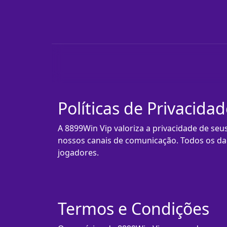
Políticas de Privacida
A 8899Win Vip valoriza a privacidade de se
nossos canais de comunicação. Todos os dad
jogadores.
Termos e Condições