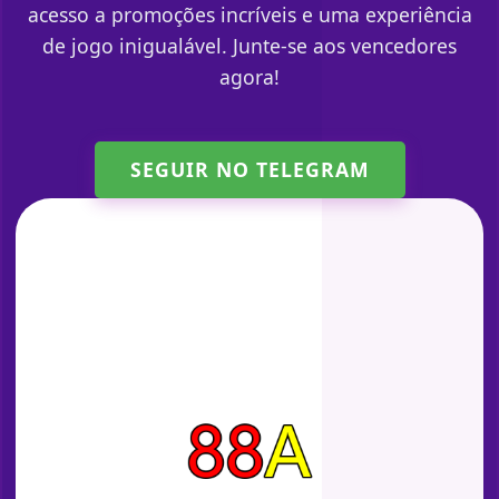
acesso a promoções incríveis e uma experiência
de jogo inigualável. Junte-se aos vencedores
agora!
SEGUIR NO TELEGRAM