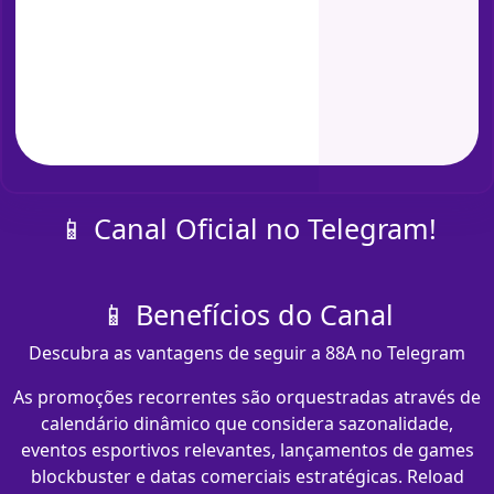
📱 Canal Oficial no Telegram!
📱 Benefícios do Canal
Descubra as vantagens de seguir a 88A no Telegram
As promoções recorrentes são orquestradas através de
calendário dinâmico que considera sazonalidade,
eventos esportivos relevantes, lançamentos de games
blockbuster e datas comerciais estratégicas. Reload