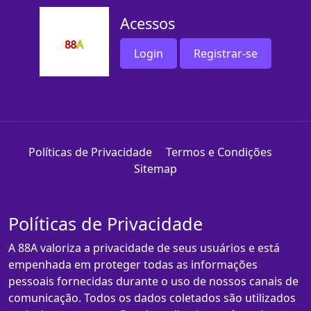
Acessos
Login
Registrar-se
Políticas de Privacidade
Termos e Condições
Sitemap
Políticas de Privacidade
A 88A valoriza a privacidade de seus usuários e está
empenhada em proteger todas as informações
pessoais fornecidas durante o uso de nossos canais de
comunicação. Todos os dados coletados são utilizados