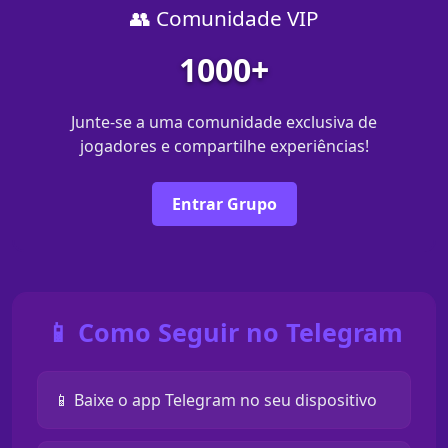
👥 Comunidade VIP
1000+
Junte-se a uma comunidade exclusiva de
jogadores e compartilhe experiências!
Entrar Grupo
📱 Como Seguir no Telegram
📱 Baixe o app Telegram no seu dispositivo