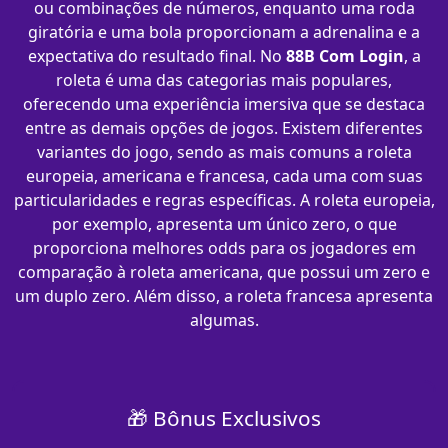
ou combinações de números, enquanto uma roda
giratória e uma bola proporcionam a adrenalina e a
expectativa do resultado final. No
88B Com Login
, a
roleta é uma das categorias mais populares,
oferecendo uma experiência imersiva que se destaca
entre as demais opções de jogos. Existem diferentes
variantes do jogo, sendo as mais comuns a roleta
europeia, americana e francesa, cada uma com suas
particularidades e regras específicas. A roleta europeia,
por exemplo, apresenta um único zero, o que
proporciona melhores odds para os jogadores em
comparação à roleta americana, que possui um zero e
um duplo zero. Além disso, a roleta francesa apresenta
algumas.
🎁 Bônus Exclusivos