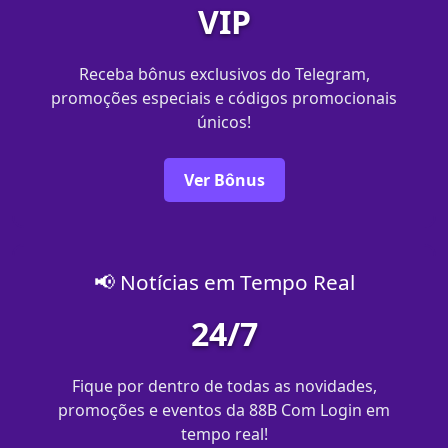
VIP
Receba bônus exclusivos do Telegram,
promoções especiais e códigos promocionais
únicos!
Ver Bônus
📢 Notícias em Tempo Real
24/7
Fique por dentro de todas as novidades,
promoções e eventos da 88B Com Login em
tempo real!