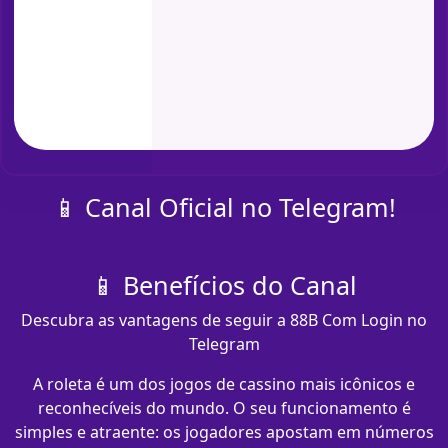
📱 Canal Oficial no Telegram!
📱 Benefícios do Canal
Descubra as vantagens de seguir a 88B Com Login no
Telegram
A roleta é um dos jogos de cassino mais icônicos e
reconhecíveis do mundo. O seu funcionamento é
simples e atraente: os jogadores apostam em números