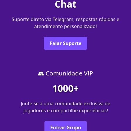
Chat
Suporte direto via Telegram, respostas rápidas e
atendimento personalizado!
Falar Suporte
👥 Comunidade VIP
1000+
Junte-se a uma comunidade exclusiva de
jogadores e compartilhe experiências!
Entrar Grupo