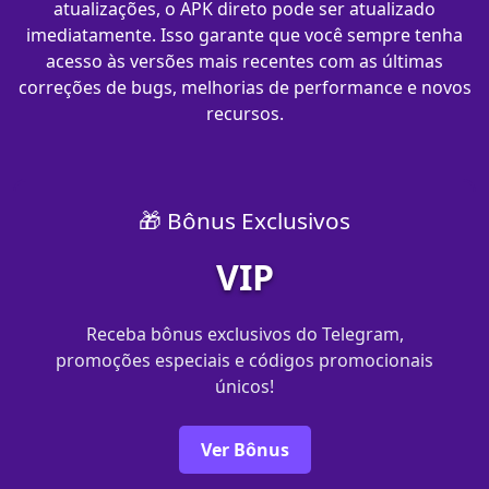
atualizações, o APK direto pode ser atualizado
imediatamente. Isso garante que você sempre tenha
acesso às versões mais recentes com as últimas
correções de bugs, melhorias de performance e novos
recursos.
🎁 Bônus Exclusivos
VIP
Receba bônus exclusivos do Telegram,
promoções especiais e códigos promocionais
únicos!
Ver Bônus