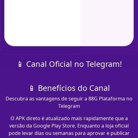
📱 Canal Oficial no Telegram!
📱 Benefícios do Canal
Descubra as vantagens de seguir a 88G Plataforma no
Telegram
O APK direto é atualizado mais rapidamente que a
versão da Google Play Store. Enquanto a loja oficial
pode levar dias ou semanas para aprovar e publicar