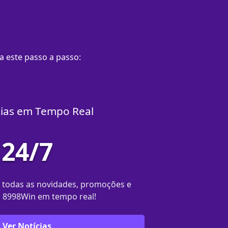
a este passo a passo:
cias em Tempo Real
24/7
e todas as novidades, promoções e
 8998Win em tempo real!
Ver Notícias