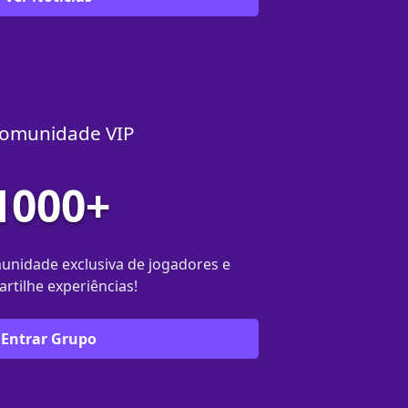
Comunidade VIP
1000+
unidade exclusiva de jogadores e
rtilhe experiências!
Entrar Grupo