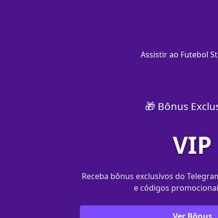
Assistir ao Futebol 
🎁 Bônus Exclu
VIP
Receba bônus exclusivos do Telegra
e códigos promocionai
Ver Bônus