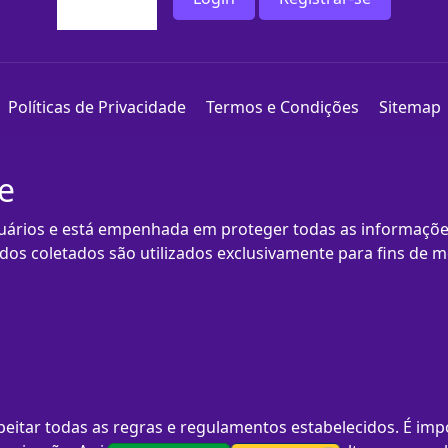
Políticas de Privacidade
Termos e Condições
Sitemap
de
suários e está empenhada em proteger todas as informaçõe
os coletados são utilizados exclusivamente para fins de m
itar todas as regras e regulamentos estabelecidos. É impo