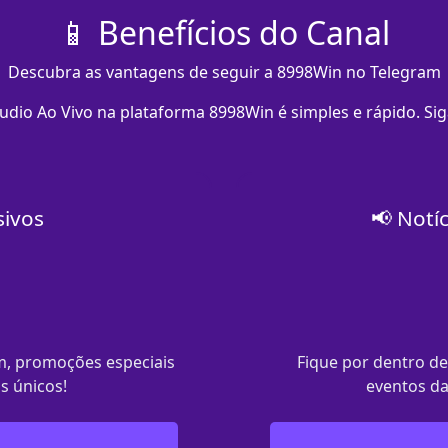
📱 Benefícios do Canal
Descubra as vantagens de seguir a 8998Win no Telegram
Studio Ao Vivo na plataforma 8998Win é simples e rápido. Sig
sivos
📢 Notí
m, promoções especiais
Fique por dentro d
s únicos!
eventos da