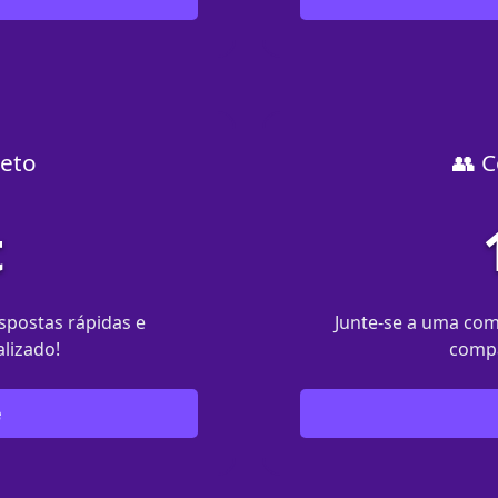
reto
👥 
t
espostas rápidas e
Junte-se a uma com
lizado!
compa
e