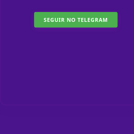
SEGUIR NO TELEGRAM