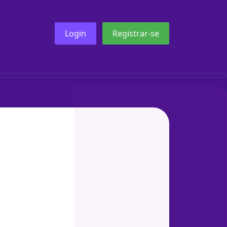
Login
Registrar-se