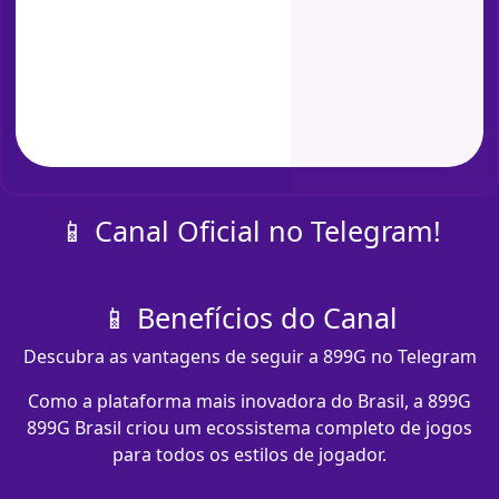
📱 Canal Oficial no Telegram!
📱 Benefícios do Canal
Descubra as vantagens de seguir a 899G no Telegram
Como a plataforma mais inovadora do Brasil, a 899G
899G Brasil criou um ecossistema completo de jogos
para todos os estilos de jogador.