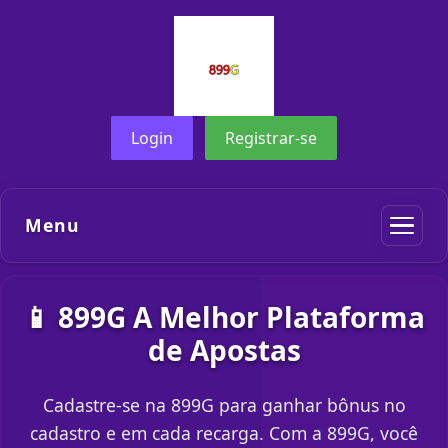
Login
Registrar-se
Menu
📱 899G A Melhor Plataforma
de Apostas
Cadastre-se na 899G para ganhar bônus no
cadastro e em cada recarga. Com a 899G, você