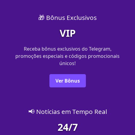
🎁 Bônus Exclusivos
VIP
Receba bônus exclusivos do Telegram,
promoções especiais e códigos promocionais
únicos!
Ver Bônus
📢 Notícias em Tempo Real
24/7