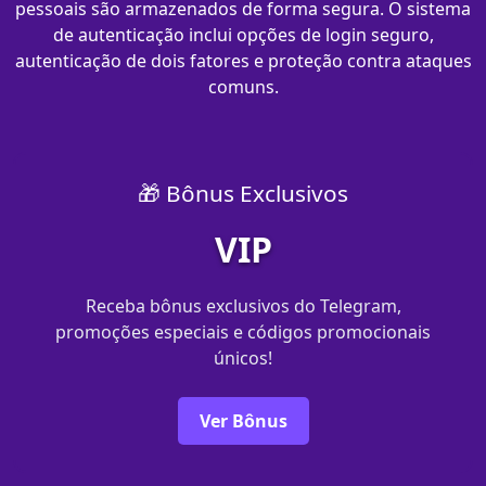
pessoais são armazenados de forma segura. O sistema
de autenticação inclui opções de login seguro,
autenticação de dois fatores e proteção contra ataques
comuns.
🎁 Bônus Exclusivos
VIP
Receba bônus exclusivos do Telegram,
promoções especiais e códigos promocionais
únicos!
Ver Bônus