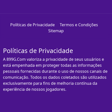
Políticas de Privacidade
Termos e Condições
Sitemap
Políticas de Privacidade
A 899G.Com valoriza a privacidade de seus usuários e
está empenhada em proteger todas as informações
pessoais fornecidas durante o uso de nossos canais de
comunicação. Todos os dados coletados são utilizados
exclusivamente para fins de melhoria contínua da
experiência de nossos jogadores.