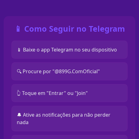
📱 Como Seguir no Telegram
📱 Baixe o app Telegram no seu dispositivo
🔍 Procure por "@899G.ComOficial"
👆 Toque em "Entrar" ou "Join"
🔔 Ative as notificações para não perder
nada