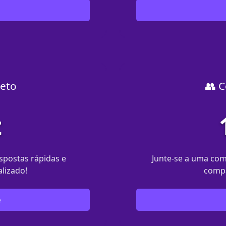
reto
👥 
t
espostas rápidas e
Junte-se a uma com
lizado!
compa
e