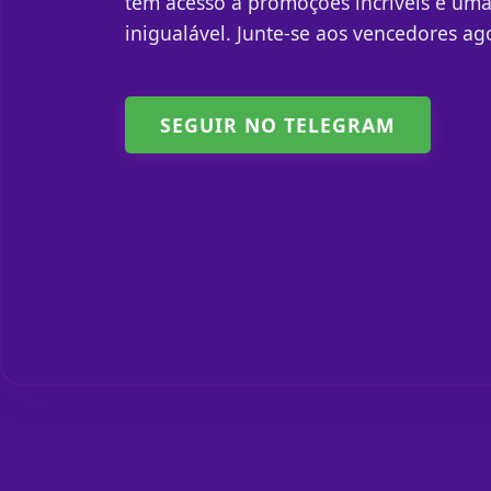
tem acesso a promoções incríveis e uma
inigualável. Junte-se aos vencedores ag
SEGUIR NO TELEGRAM