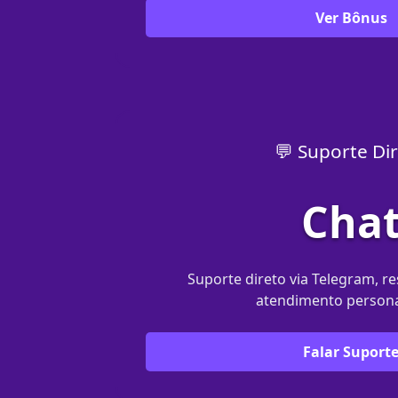
Ver Bônus
💬 Suporte Di
Cha
Suporte direto via Telegram, r
atendimento persona
Falar Suport