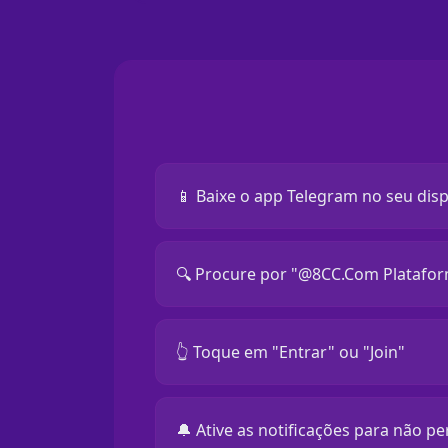
📱 Baixe o app Telegram no seu disp
🔍 Procure por "@8CC.Com Platafor
👆 Toque em "Entrar" ou "Join"
🔔 Ative as notificações para não p