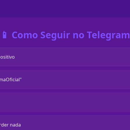
📱 Como Seguir no Telegram
ositivo
maOficial"
erder nada