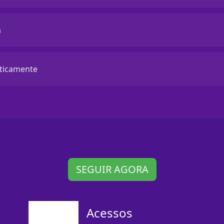
a
aticamente
SEGUIR AGORA
Acessos