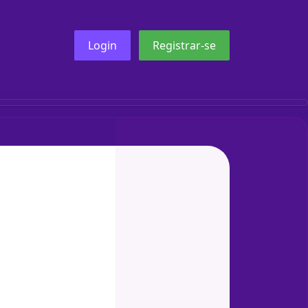
Login
Registrar-se