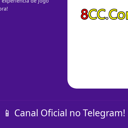
 experiência de jogo
ora!
📱 Canal Oficial no Telegram!