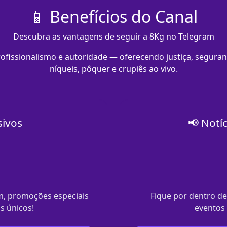
📱 Benefícios do Canal
Descubra as vantagens de seguir a 8Kg no Telegram
profissionalismo e autoridade — oferecendo justiça, segura
níqueis, pôquer e crupiês ao vivo.
sivos
📢 Notí
m, promoções especiais
Fique por dentro d
s únicos!
eventos