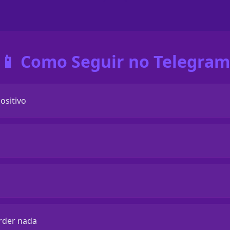
📱 Como Seguir no Telegram
ositivo
erder nada