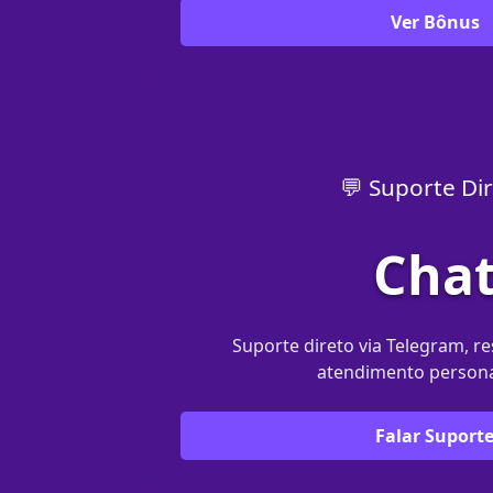
Ver Bônus
💬 Suporte Di
Cha
Suporte direto via Telegram, r
atendimento persona
Falar Suport