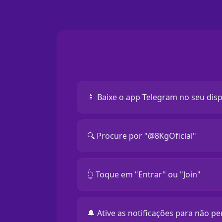
📱 Baixe o app Telegram no seu disp
🔍 Procure por "@8KgOficial"
👆 Toque em "Entrar" ou "Join"
🔔 Ative as notificações para não p