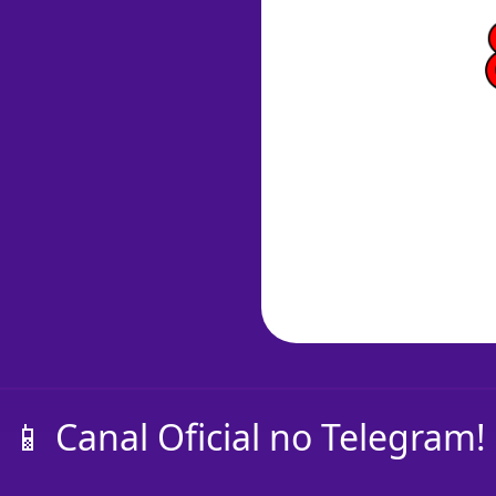
📱 Canal Oficial no Telegram!