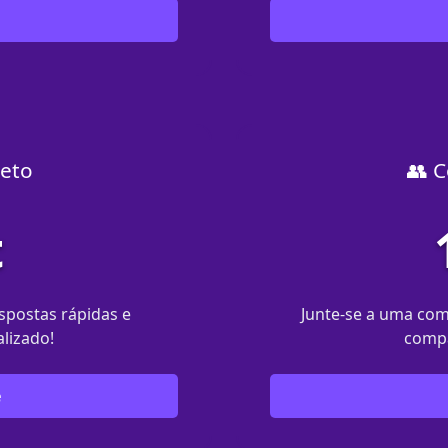
reto
👥 
t
espostas rápidas e
Junte-se a uma com
lizado!
compa
e