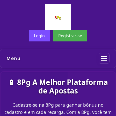
Login
Registrar-se
Menu
📱 8Pg A Melhor Plataforma
de Apostas
Cadastre-se na 8Pg para ganhar bônus no
cadastro e em cada recarga. Com a 8Pg, você tem