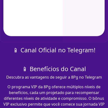
📱 Canal Oficial no Telegram!
📱 Benefícios do Canal
Descubra as vantagens de seguir a 8Pg no Telegram
O programa VIP da 8Pg oferece múltiplos níveis de
benefícios, cada um projetado para recompensar
diferentes níveis de atividade e compromisso. O bônus
VIP exclusivo permite que você comece sua jornada VIP