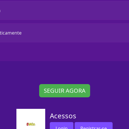
a
aticamente
SEGUIR AGORA
Acessos
Login
Registrar-se