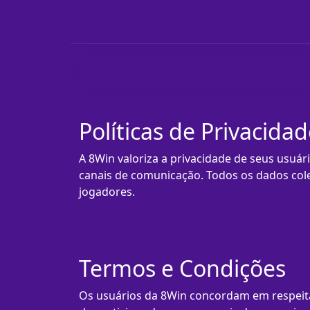
Políticas de Privacida
A 8Win valoriza a privacidade de seus usuá
canais de comunicação. Todos os dados cole
jogadores.
Termos e Condições
Os usuários da 8Win concordam em respeitar