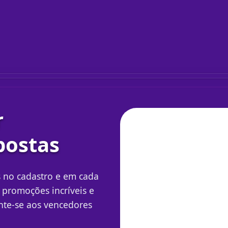
r
postas
 no cadastro e em cada
 promoções incríveis e
unte-se aos vencedores