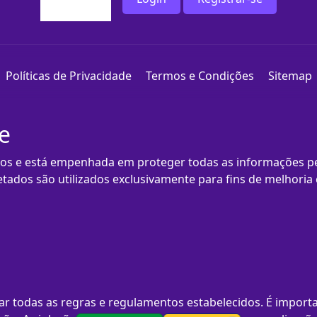
Políticas de Privacidade
Termos e Condições
Sitemap
de
rios e está empenhada em proteger todas as informações p
tados são utilizados exclusivamente para fins de melhoria
 todas as regras e regulamentos estabelecidos. É importa