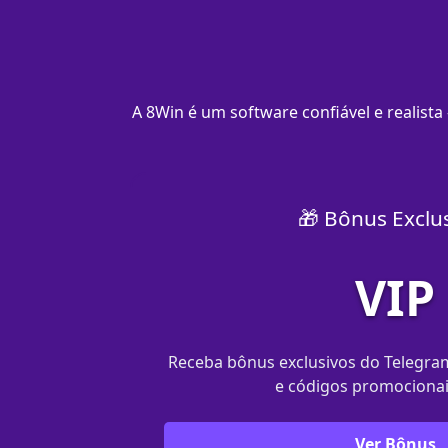
A 8Win é um software confiável e realist
🎁 Bônus Exclu
VIP
Receba bônus exclusivos do Telegra
e códigos promocionai
Ver Bônus