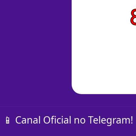
📱 Canal Oficial no Telegram!