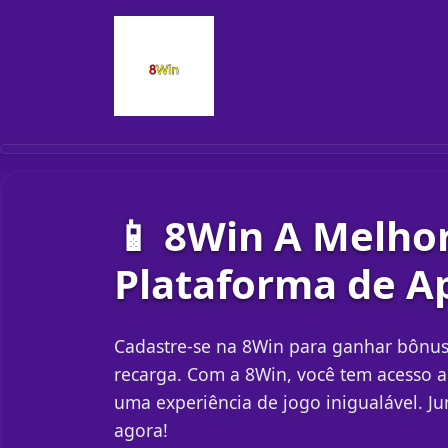
📱 8Win A Melho
Plataforma de A
Cadastre-se na 8Win para ganhar bônus
recarga. Com a 8Win, você tem acesso a
uma experiência de jogo inigualável. J
agora!