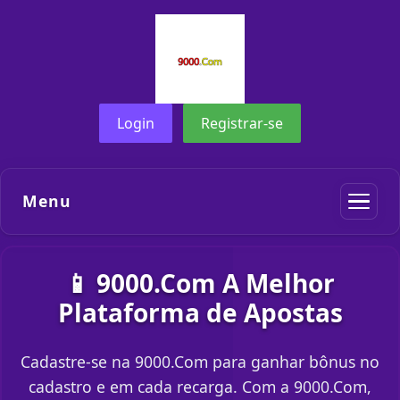
Login
Registrar-se
Menu
📱 9000.Com A Melhor
Plataforma de Apostas
Cadastre-se na 9000.Com para ganhar bônus no
cadastro e em cada recarga. Com a 9000.Com,