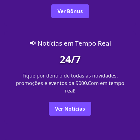
Ver Bônus
📢 Notícias em Tempo Real
24/7
Fique por dentro de todas as novidades,
promoções e eventos da 9000.Com em tempo
real!
Ver Notícias