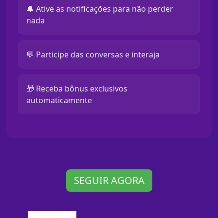
🔔 Ative as notificações para não perder
nada
💬 Participe das conversas e interaja
🎁 Receba bônus exclusivos
automaticamente
SEGUIR AGORA