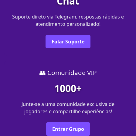
Chat
Suporte direto via Telegram, respostas rápidas e
atendimento personalizado!
Falar Suporte
👥 Comunidade VIP
1000+
Junte-se a uma comunidade exclusiva de
jogadores e compartilhe experiências!
Entrar Grupo