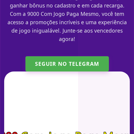
ganhar bônus no cadastro e em cada recarga.
Com a 9000 Com Jogo Paga Mesmo, você tem
acesso a promoções incríveis e uma experiência
de jogo inigualável. Junte-se aos vencedores
agora!
SEGUIR NO TELEGRAM