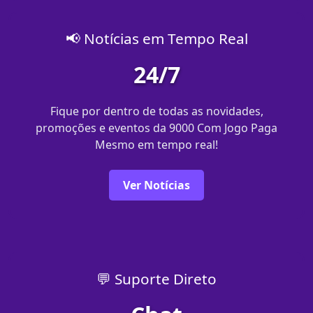
📢 Notícias em Tempo Real
24/7
Fique por dentro de todas as novidades,
promoções e eventos da 9000 Com Jogo Paga
Mesmo em tempo real!
Ver Notícias
💬 Suporte Direto