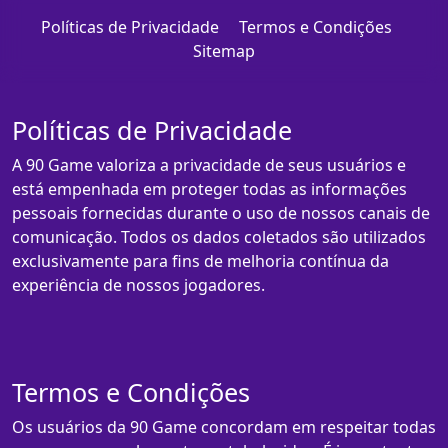
Políticas de Privacidade
Termos e Condições
Sitemap
Políticas de Privacidade
A 90 Game valoriza a privacidade de seus usuários e
está empenhada em proteger todas as informações
pessoais fornecidas durante o uso de nossos canais de
comunicação. Todos os dados coletados são utilizados
exclusivamente para fins de melhoria contínua da
experiência de nossos jogadores.
Termos e Condições
Os usuários da 90 Game concordam em respeitar todas