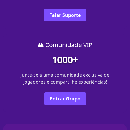
Falar Suporte
👥 Comunidade VIP
1000+
Junte-se a uma comunidade exclusiva de
jogadores e compartilhe experiências!
Entrar Grupo