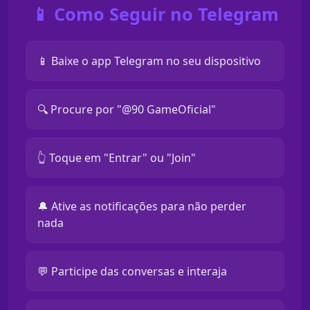
📱 Como Seguir no Telegram
📱 Baixe o app Telegram no seu dispositivo
🔍 Procure por "@90 GameOficial"
👆 Toque em "Entrar" ou "Join"
🔔 Ative as notificações para não perder
nada
💬 Participe das conversas e interaja