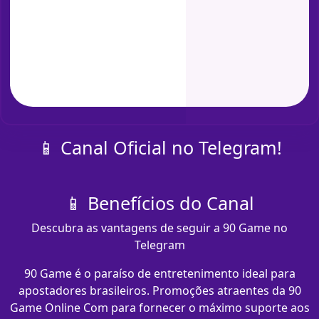
📱 Canal Oficial no Telegram!
📱 Benefícios do Canal
Descubra as vantagens de seguir a 90 Game no
Telegram
90 Game é o paraíso de entretenimento ideal para
apostadores brasileiros. Promoções atraentes da 90
Game Online Com para fornecer o máximo suporte aos