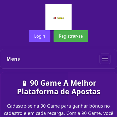
Login
Registrar-se
Menu
📱 90 Game A Melhor
Plataforma de Apostas
Cadastre-se na 90 Game para ganhar bônus no
cadastro e em cada recarga. Com a 90 Game, você