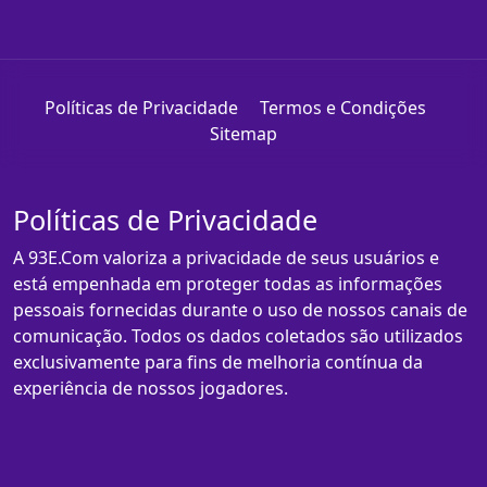
Políticas de Privacidade
Termos e Condições
Sitemap
Políticas de Privacidade
A 93E.Com valoriza a privacidade de seus usuários e
está empenhada em proteger todas as informações
pessoais fornecidas durante o uso de nossos canais de
comunicação. Todos os dados coletados são utilizados
exclusivamente para fins de melhoria contínua da
experiência de nossos jogadores.