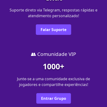
Suporte direto via Telegram, respostas rápidas e
atendimento personalizado!
Falar Suporte
👥 Comunidade VIP
1000+
Junte-se a uma comunidade exclusiva de
jogadores e compartilhe experiências!
Entrar Grupo