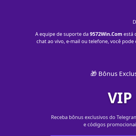
D
A equipe de suporte da
9572Win.Com
está 
chat ao vivo, e-mail ou telefone, você pod
🎁 Bônus Exclu
VIP
Receba bônus exclusivos do Telegra
e códigos promocionai