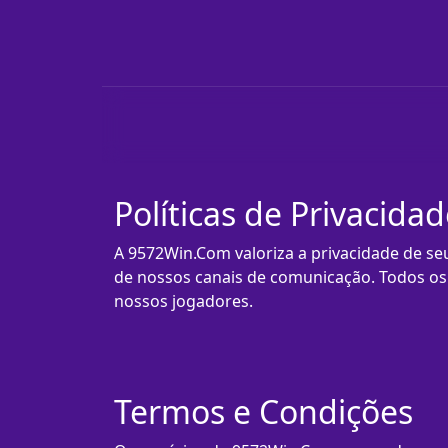
Políticas de Privacida
A 9572Win.Com valoriza a privacidade de s
de nossos canais de comunicação. Todos os 
nossos jogadores.
Termos e Condições