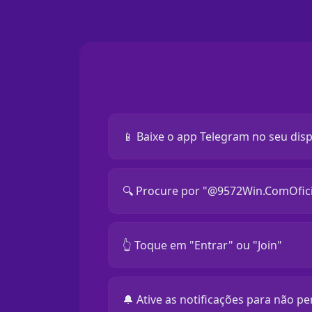
📱 Baixe o app Telegram no seu disp
🔍 Procure por "@9572Win.ComOfici
👆 Toque em "Entrar" ou "Join"
🔔 Ative as notificações para não p