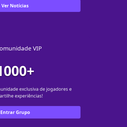
Ver Notícias
Comunidade VIP
1000+
unidade exclusiva de jogadores e
rtilhe experiências!
Entrar Grupo