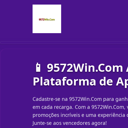
📱 9572Win.Com 
Plataforma de A
Cadastre-se na 9572Win.Com para ganh
em cada recarga. Com a 9572Win.Com, 
promoções incríveis e uma experiência d
Junte-se aos vencedores agora!