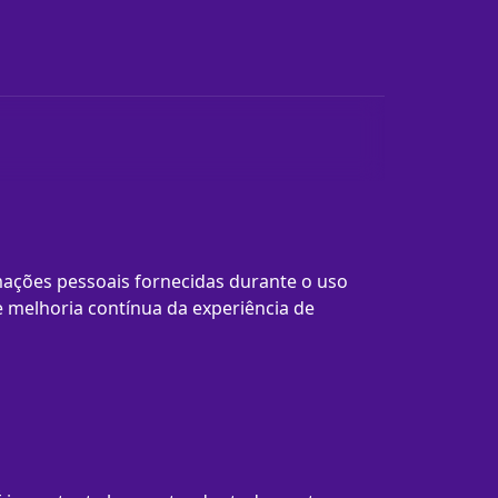
mações pessoais fornecidas durante o uso
e melhoria contínua da experiência de