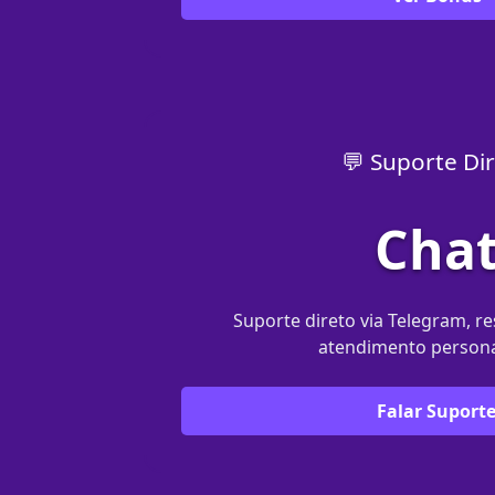
💬 Suporte Di
Cha
Suporte direto via Telegram, r
atendimento persona
Falar Suport