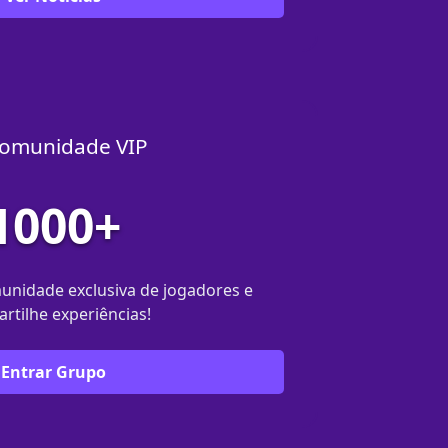
Comunidade VIP
1000+
unidade exclusiva de jogadores e
rtilhe experiências!
Entrar Grupo