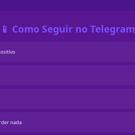
📱 Como Seguir no Telegram
ositivo
erder nada