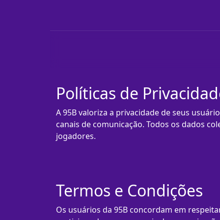
Políticas de Privacida
A 95B valoriza a privacidade de seus usuár
canais de comunicação. Todos os dados cole
jogadores.
Termos e Condições
Os usuários da 95B concordam em respeitar 