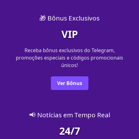
🎁 Bônus Exclusivos
VIP
Receba bônus exclusivos do Telegram,
promoções especiais e códigos promocionais
únicos!
Ver Bônus
📢 Notícias em Tempo Real
24/7