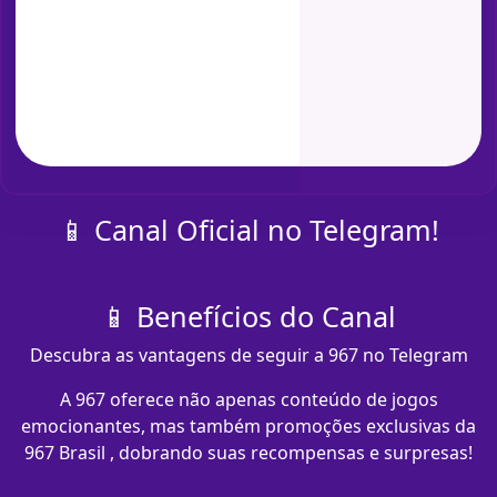
📱 Canal Oficial no Telegram!
📱 Benefícios do Canal
Descubra as vantagens de seguir a 967 no Telegram
A 967 oferece não apenas conteúdo de jogos
emocionantes, mas também promoções exclusivas da
967 Brasil , dobrando suas recompensas e surpresas!