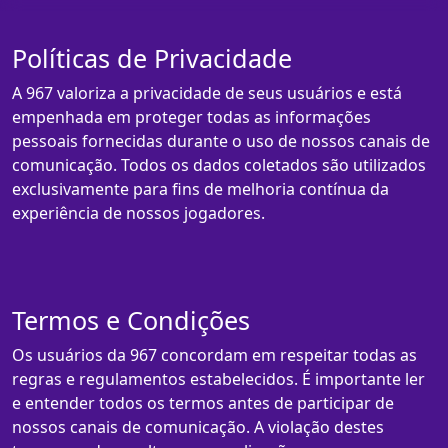
Políticas de Privacidade
A 967 valoriza a privacidade de seus usuários e está
empenhada em proteger todas as informações
pessoais fornecidas durante o uso de nossos canais de
comunicação. Todos os dados coletados são utilizados
exclusivamente para fins de melhoria contínua da
experiência de nossos jogadores.
Termos e Condições
Os usuários da 967 concordam em respeitar todas as
regras e regulamentos estabelecidos. É importante ler
e entender todos os termos antes de participar de
nossos canais de comunicação. A violação destes