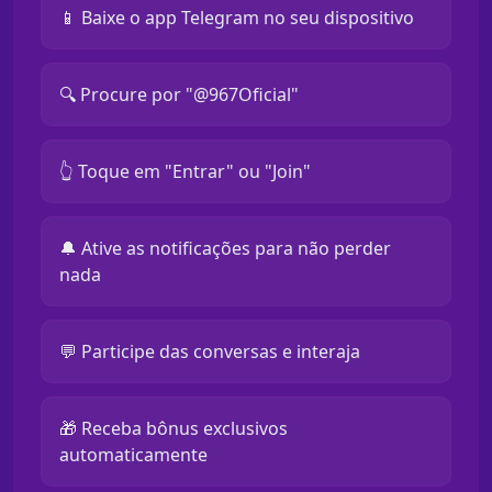
📱 Baixe o app Telegram no seu dispositivo
🔍 Procure por "@967Oficial"
👆 Toque em "Entrar" ou "Join"
🔔 Ative as notificações para não perder
nada
💬 Participe das conversas e interaja
🎁 Receba bônus exclusivos
automaticamente