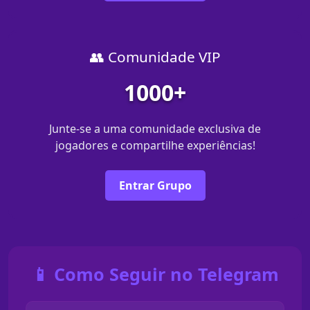
👥 Comunidade VIP
1000+
Junte-se a uma comunidade exclusiva de
jogadores e compartilhe experiências!
Entrar Grupo
📱 Como Seguir no Telegram