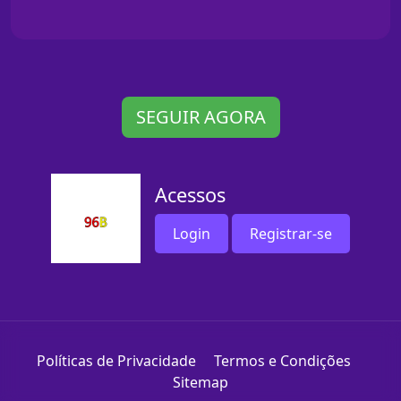
SEGUIR AGORA
Acessos
Login
Registrar-se
Políticas de Privacidade
Termos e Condições
Sitemap