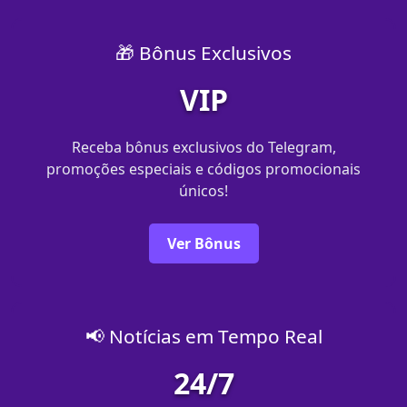
🎁 Bônus Exclusivos
VIP
Receba bônus exclusivos do Telegram,
promoções especiais e códigos promocionais
únicos!
Ver Bônus
📢 Notícias em Tempo Real
24/7