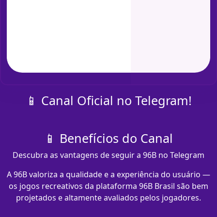
📱 Canal Oficial no Telegram!
📱 Benefícios do Canal
Descubra as vantagens de seguir a 96B no Telegram
A 96B valoriza a qualidade e a experiência do usuário —
os jogos recreativos da plataforma 96B Brasil são bem
projetados e altamente avaliados pelos jogadores.