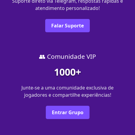
Suporte direto via Telegram, respostas rápidas e
atendimento personalizado!
Falar Suporte
👥 Comunidade VIP
1000+
Junte-se a uma comunidade exclusiva de
jogadores e compartilhe experiências!
Entrar Grupo