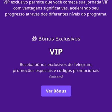
VIP exclusivo permite que você comece sua jornada VIP
com vantagens significativas, acelerando seu
progresso através dos diferentes níveis do programa.
🎁 Bônus Exclusivos
VIP
Receba bônus exclusivos do Telegram,
promoções especiais e códigos promocionais
únicos!
Ver Bônus