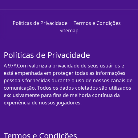
Políticas de Privacidade
Termos e Condições
Sitemap
Políticas de Privacidade
A 97Y.Com valoriza a privacidade de seus usuários e
está empenhada em proteger todas as informações
pessoais fornecidas durante o uso de nossos canais de
comunicação. Todos os dados coletados são utilizados
exclusivamente para fins de melhoria contínua da
experiência de nossos jogadores.
Termos e Condições