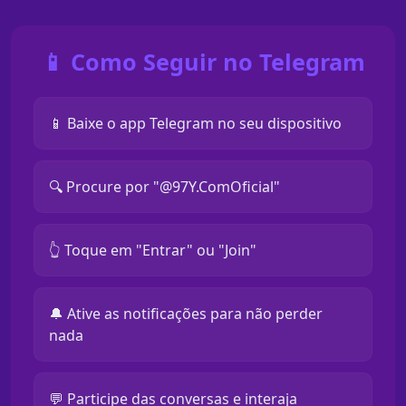
📱 Como Seguir no Telegram
📱 Baixe o app Telegram no seu dispositivo
🔍 Procure por "@97Y.ComOficial"
👆 Toque em "Entrar" ou "Join"
🔔 Ative as notificações para não perder
nada
💬 Participe das conversas e interaja