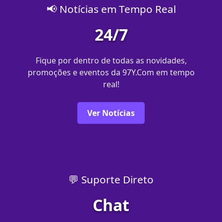
📢 Notícias em Tempo Real
24/7
Fique por dentro de todas as novidades,
promoções e eventos da 97Y.Com em tempo
real!
Ver Notícias
💬 Suporte Direto
Chat