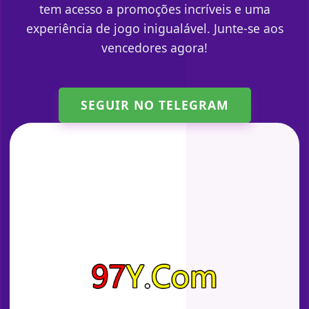
tem acesso a promoções incríveis e uma
experiência de jogo inigualável. Junte-se aos
vencedores agora!
SEGUIR NO TELEGRAM