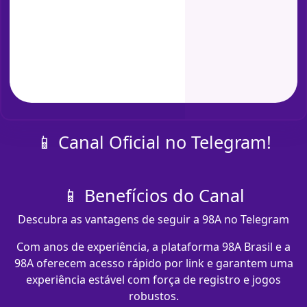
📱 Canal Oficial no Telegram!
📱 Benefícios do Canal
Descubra as vantagens de seguir a 98A no Telegram
Com anos de experiência, a plataforma 98A Brasil e a
98A oferecem acesso rápido por link e garantem uma
experiência estável com força de registro e jogos
robustos.