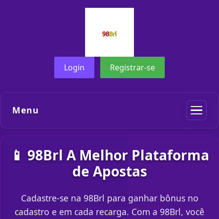
Login
Registrar-se
Menu
📱 98Brl A Melhor Plataforma
de Apostas
Cadastre-se na 98Brl para ganhar bônus no
cadastro e em cada recarga. Com a 98Brl, você