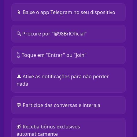
📱 Baixe o app Telegram no seu dispositivo
🔍 Procure por "@98BrlOficial"
👆 Toque em "Entrar" ou "Join"
🔔 Ative as notificações para não perder
nada
💬 Participe das conversas e interaja
🎁 Receba bônus exclusivos
automaticamente