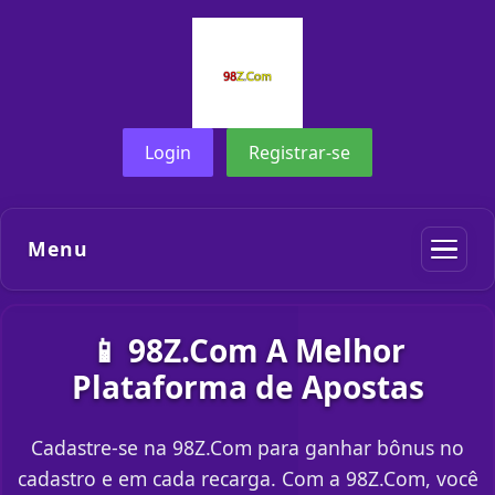
Login
Registrar-se
Menu
📱 98Z.Com A Melhor
Plataforma de Apostas
Cadastre-se na 98Z.Com para ganhar bônus no
cadastro e em cada recarga. Com a 98Z.Com, você