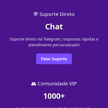
💬 Suporte Direto
Chat
Suporte direto via Telegram, respostas rápidas e
atendimento personalizado!
Falar Suporte
👥 Comunidade VIP
1000+