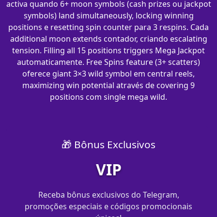
activa quando 6+ moon symbols (cash prizes ou jackpot
symbols) land simultaneously, locking winning
positions e resetting spin counter para 3 respins. Cada
additional moon extends contador, criando escalating
tension. Filling all 15 positions triggers Mega Jackpot
automaticamente. Free Spins feature (3+ scatters)
oferece giant 3×3 wild symbol em central reels,
maximizing win potential através de covering 9
positions com single mega wild.
🎁 Bônus Exclusivos
VIP
Receba bônus exclusivos do Telegram,
promoções especiais e códigos promocionais